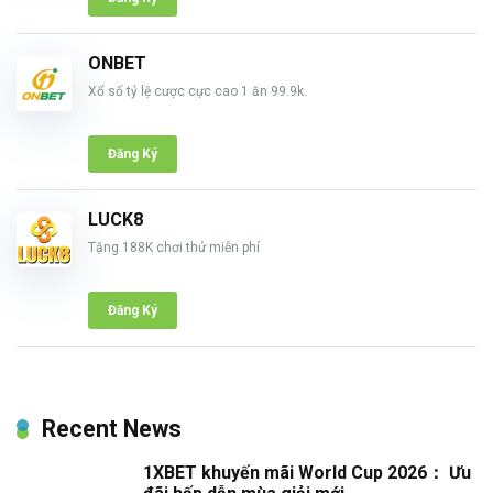
ONBET
Xổ số tỷ lệ cược cực cao 1 ăn 99.9k.
Đăng Ký
LUCK8
Tặng 188K chơi thử miễn phí
Đăng Ký
Recent News
1XBET khuyến mãi World Cup 2026： Ưu