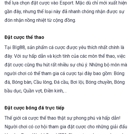
thể lựa chọn đặt cược vào Esport. Mặc dù chỉ mới xuất hiện
gần đây, nhưng thể loại này đã nhanh chóng nhận được sự
đón nhận nồng nhiệt từ cộng đồng.
Đặt cược thể thao
Tại BIg88, sản phẩm cá cược được yêu thích nhất chính là
đây. Với sự hấp dẫn và kịch tính của các môn thể thao, việc
đặt cược cũng thu hút rất nhiều sự chú ý. Những bộ môn mà
người chơi có thể tham gia cá cược tại đây bao gồm: Bóng
đá, Bóng bàn, Cầu lông, Đá cầu, Bơi lội, Bóng chuyền, Bóng
bầu dục, Quần vợt, Điền kinh,…
Đặt cược bóng đá trực tiếp
Thế giới cá cược thể thao thật sự phong phú và hấp dẫn!
Người chơi có cơ hội tham gia đặt cược cho những giải đấu