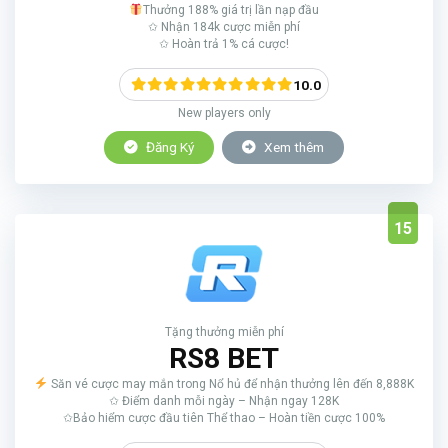
Thưởng 188% giá trị lần nạp đầu
✩ Nhận 184k cược miễn phí
✩ Hoàn trả 1% cá cược!
10.0
New players only
Đăng Ký
Xem thêm
15
Tặng thưởng miễn phí
RS8 BET
Săn vé cược may mắn trong Nổ hủ để nhận thưởng lên đến 8,888K
✩ Điểm danh mỗi ngày – Nhận ngay 128K
✩Bảo hiểm cược đầu tiên Thể thao – Hoàn tiền cược 100%