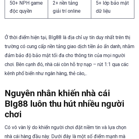
50+ NPH game
2+ nền tảng
5+ lớp bảo mật
độc quyền
giải trí online
dữ liệu
Ở thời điểm hiện tại, BIg88 là địa chỉ uy tín duy nhất trên thị
trường có cung cấp nền tảng giao dịch tiền ảo ẩn danh, nhằm
đảm bảo độ bảo mật tối đa cho thông tin của mọi người
chơi. Bên cạnh đó, nhà cái còn hỗ trợ nạp – rút 1:1 qua các
kênh phổ biến như ngân hàng, thẻ cào,..
Nguyên nhân khiến nhà cái
BIg88 luôn thu hút nhiều người
chơi
Có vô vàn lý do khiến người chơi đặt niềm tin và lựa chọn
nhà cái hàng đầu này. Dưới đây là một số điểm mạnh mà