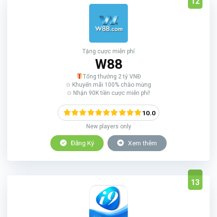
12
Tặng cược miễn phí
W88
Tổng thưởng 2 tỷ VNĐ
✩ Khuyến mãi 100% chào mừng
✩ Nhận 90K tiền cược miễn phí!
10.0
New players only
Đăng Ký
Xem thêm
13