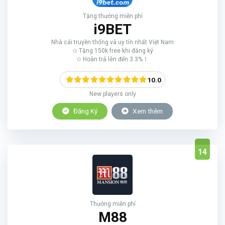
Tặng thưởng miễn phí
i9BET
Nhà cái truyền thống và uy tín nhất Việt Nam
✩ Tặng 150k free khi đăng ký
✩ Hoàn trả lên đến 3.3%！
10.0
New players only
Đăng Ký
Xem thêm
14
Thưởng miễn phí
M88