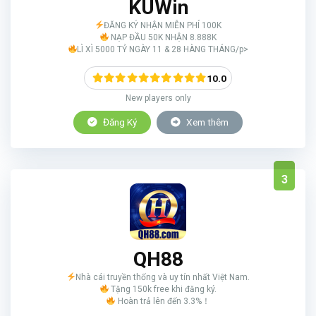
KUWin
ĐĂNG KÝ NHẬN MIỄN PHÍ 100K
NẠP ĐẦU 50K NHẬN 8.888K
LÌ XÌ 5000 TỶ NGÀY 11 & 28 HÀNG THÁNG/p>
10.0
New players only
Đăng Ký
Xem thêm
3
QH88
Nhà cái truyền thống và uy tín nhất Việt Nam.
Tặng 150k free khi đăng ký.
Hoàn trả lên đến 3.3%！