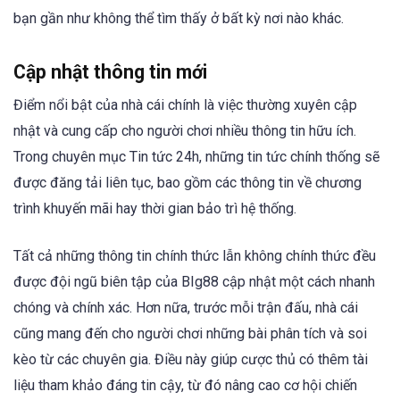
bạn gần như không thể tìm thấy ở bất kỳ nơi nào khác.
Cập nhật thông tin mới
Điểm nổi bật của nhà cái chính là việc thường xuyên cập
nhật và cung cấp cho người chơi nhiều thông tin hữu ích.
Trong chuyên mục Tin tức 24h, những tin tức chính thống sẽ
được đăng tải liên tục, bao gồm các thông tin về chương
trình khuyến mãi hay thời gian bảo trì hệ thống.
Tất cả những thông tin chính thức lẫn không chính thức đều
được đội ngũ biên tập của BIg88 cập nhật một cách nhanh
chóng và chính xác. Hơn nữa, trước mỗi trận đấu, nhà cái
cũng mang đến cho người chơi những bài phân tích và soi
kèo từ các chuyên gia. Điều này giúp cược thủ có thêm tài
liệu tham khảo đáng tin cậy, từ đó nâng cao cơ hội chiến