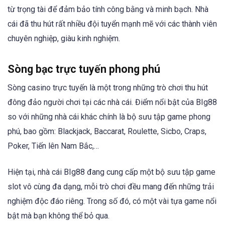
từ trọng tài để đảm bảo tính công bằng và minh bạch. Nhà
cái đã thu hút rất nhiều đội tuyển mạnh mẽ với các thành viên
chuyên nghiệp, giàu kinh nghiệm.
Sòng bạc trực tuyến phong phú
Sòng casino trực tuyến là một trong những trò chơi thu hút
đông đảo người chơi tại các nhà cái. Điểm nổi bật của BIg88
so với những nhà cái khác chính là bộ sưu tập game phong
phú, bao gồm: Blackjack, Baccarat, Roulette, Sicbo, Craps,
Poker, Tiến lên Nam Bắc,…
Hiện tại, nhà cái BIg88 đang cung cấp một bộ sưu tập game
slot vô cùng đa dạng, mỗi trò chơi đều mang đến những trải
nghiệm độc đáo riêng. Trong số đó, có một vài tựa game nổi
bật mà bạn không thể bỏ qua.