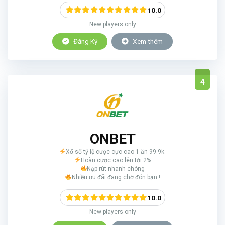
10.0
New players only
Đăng Ký
Xem thêm
4
ONBET
Xổ số tỷ lệ cược cực cao 1 ăn 99.9k.
Hoàn cược cao lên tới 2%
Nạp rút nhanh chóng
Nhiều ưu đãi đang chờ đón bạn !
10.0
New players only