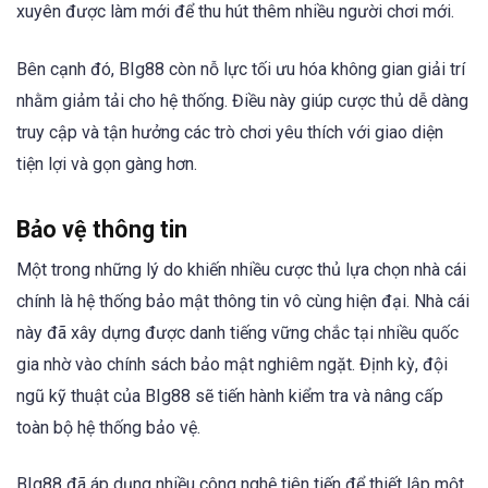
xuyên được làm mới để thu hút thêm nhiều người chơi mới.
Bên cạnh đó, BIg88 còn nỗ lực tối ưu hóa không gian giải trí
nhằm giảm tải cho hệ thống. Điều này giúp cược thủ dễ dàng
truy cập và tận hưởng các trò chơi yêu thích với giao diện
tiện lợi và gọn gàng hơn.
Bảo vệ thông tin
Một trong những lý do khiến nhiều cược thủ lựa chọn nhà cái
chính là hệ thống bảo mật thông tin vô cùng hiện đại. Nhà cái
này đã xây dựng được danh tiếng vững chắc tại nhiều quốc
gia nhờ vào chính sách bảo mật nghiêm ngặt. Định kỳ, đội
ngũ kỹ thuật của BIg88 sẽ tiến hành kiểm tra và nâng cấp
toàn bộ hệ thống bảo vệ.
BIg88 đã áp dụng nhiều công nghệ tiên tiến để thiết lập một