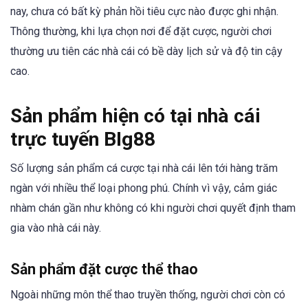
nay, chưa có bất kỳ phản hồi tiêu cực nào được ghi nhận.
Thông thường, khi lựa chọn nơi để đặt cược, người chơi
thường ưu tiên các nhà cái có bề dày lịch sử và độ tin cậy
cao.
Sản phẩm hiện có tại nhà cái
trực tuyến BIg88
Số lượng sản phẩm cá cược tại nhà cái lên tới hàng trăm
ngàn với nhiều thể loại phong phú. Chính vì vậy, cảm giác
nhàm chán gần như không có khi người chơi quyết định tham
gia vào nhà cái này.
Sản phẩm đặt cược thể thao
Ngoài những môn thể thao truyền thống, người chơi còn có