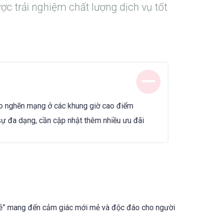
ợc trải nghiệm chất lượng dịch vụ tốt
o nghẽn mạng ở các khung giờ cao điểm
ự đa dạng, cần cập nhật thêm nhiều ưu đãi
 trẻ” mang đến cảm giác mới mẻ và độc đáo cho người