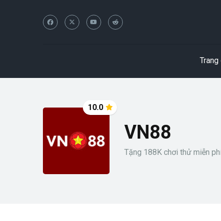
Trang
10.0
VN88
Tặng 188K chơi thử miễn ph