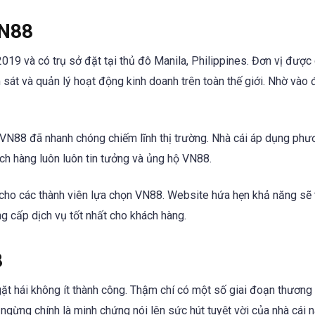
VN88
019 và có trụ sở đặt tại thủ đô Manila, Philippines. Đơn vị được
sát và quản lý hoạt động kinh doanh trên toàn thế giới. Nhờ vào 
 VN88 đã nhanh chóng chiếm lĩnh thị trường. Nhà cái áp dụng phư
ách hàng luôn luôn tin tưởng và ủng hộ VN88.
ch cho các thành viên lựa chọn VN88. Website hứa hẹn khả năng sẽ
g cấp dịch vụ tốt nhất cho khách hàng.
8
ặt hái không ít thành công. Thậm chí có một số giai đoạn thương 
ngừng chính là minh chứng nói lên sức hút tuyệt vời của nhà cái 