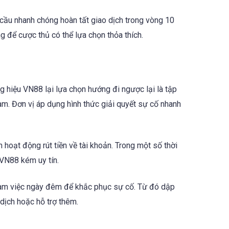
 cầu nhanh chóng hoàn tất giao dịch trong vòng 10
ng để cược thủ có thể lựa chọn thỏa thích.
g hiệu VN88 lại lựa chọn hướng đi ngược lại là tập
am. Đơn vị áp dụng hình thức giải quyết sự cố nhanh
 hoạt động rút tiền về tài khoản. Trong một số thời
g VN88 kém uy tín.
 làm việc ngày đêm để khắc phục sự cố. Từ đó dập
 dịch hoặc hỗ trợ thêm.