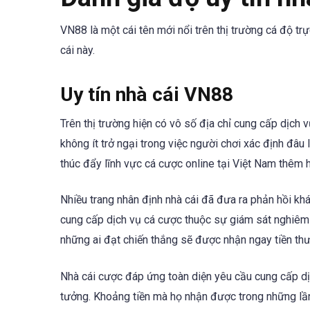
VN88 là một cái tên mới nổi trên thị trường cá độ tr
cái này.
Uy tín nhà cái VN88
Trên thị trường hiện có vô số địa chỉ cung cấp dịch
không ít trở ngại trong việc người chơi xác định đâ
thúc đẩy lĩnh vực cá cược online tại Việt Nam thêm 
Nhiều trang nhân định nhà cái đã đưa ra phản hồi k
cung cấp dịch vụ cá cược thuộc sự giám sát nghiêm n
những ai đạt chiến thắng sẽ được nhận ngay tiền thư
Nhà cái cược đáp ứng toàn diện yêu cầu cung cấp dị
tưởng. Khoảng tiền mà họ nhận được trong những lần