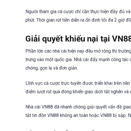
Người tham gia cá cược chỉ cần thực hiện đầy đủ và 
phút. Thời gian rút tiền diễn ra ổn định tối đa 2 giờ
Giải quyết khiếu nại tại VN8
Phần lớn các nhà cái hiện nay đều mở rộng thị trườn
trung vào một quốc gia. Nhà cái đẩy mạnh công tác đ
chóng, gọn lẹ và đơn giản.
Lĩnh vực cá cược trực tuyến được triển khai trên nền
điểm lượt rút quá đông khiến giao dịch tắt nghẽn và 
Nhà cái VN88 đã nhanh chóng giải quyết vấn đề giao
tắt tin đồn VN88 không an toàn hoặc VN88 bị sập. Ng